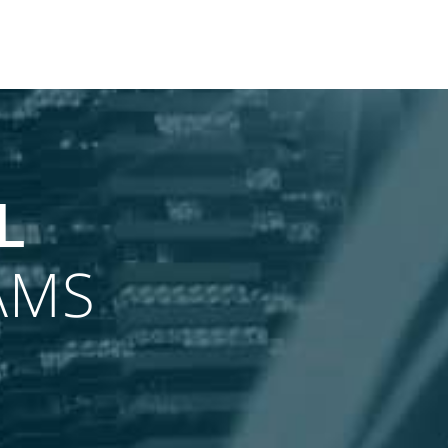
L
AMS