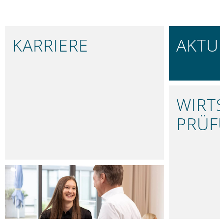
KARRIERE
AKTU
IN NÜRNBERG
BLEIBEN 
WIRT
PRÜ
FUNDIER
LEISTUNGEN
UNSER LEISTUNGSSPEKTRUM