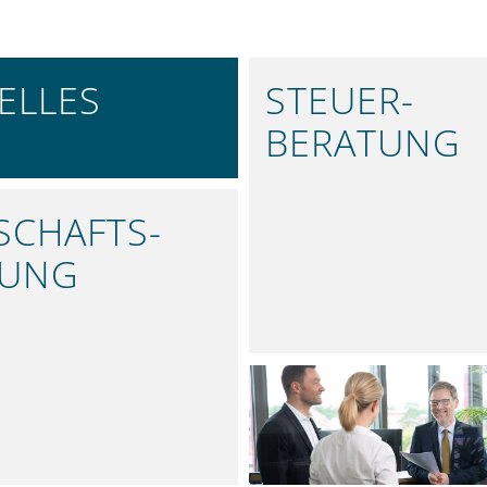
ELLES
STEUER­
BERATUNG
SIE INFORMIERT
EFFIZIENTE
STEUERLÖSUNGEN
SCHAFTS­
FUNG
TE ANALYSEN
ÜBER UNS
KOMPETENT UND ST