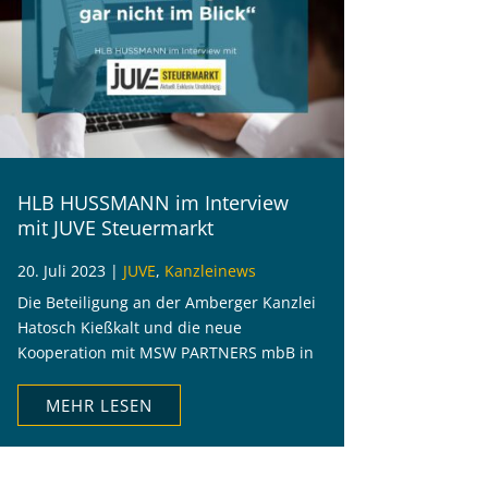
HLB HUSSMANN im Interview
mit JUVE Steuermarkt
20. Juli 2023
|
JUVE
,
Kanzleinews
Die Beteiligung an der Amberger Kanzlei
Hatosch Kießkalt und die neue
Kooperation mit MSW PARTNERS mbB in
Regensburg waren Anlass für ein
Interview mit JUVE Steuermarkt.
MEHR LESEN