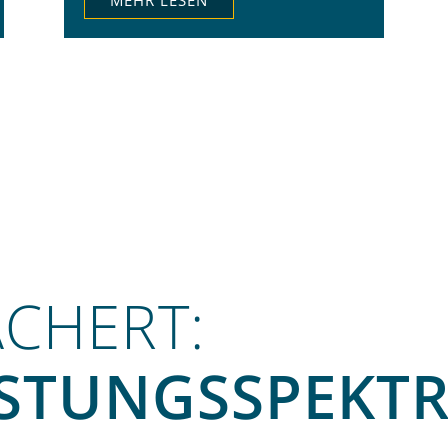
MEHR LESEN
Kanzleien erwähnt. -> weiterlesen
ÄCHERT:
ISTUNGS­SPEKT