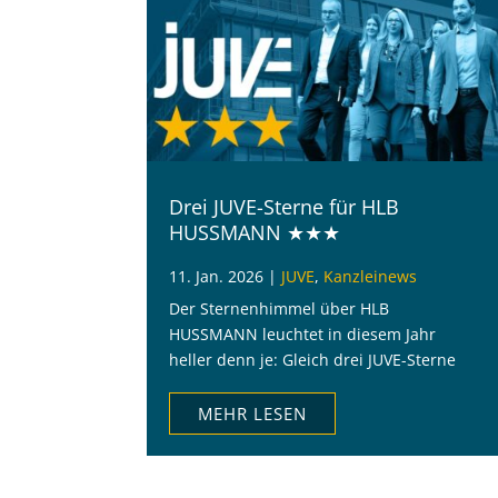
Drei JUVE-Sterne für HLB
HUSSMANN ★★★
11. Jan. 2026
|
JUVE
,
Kanzleinews
Der Sternenhimmel über HLB
HUSSMANN leuchtet in diesem Jahr
heller denn je: Gleich drei JUVE-Sterne
strahlen über unserer Kanzlei und
markieren einen bedeutenden
MEHR LESEN
Meilenstein in unserer Entwicklung.