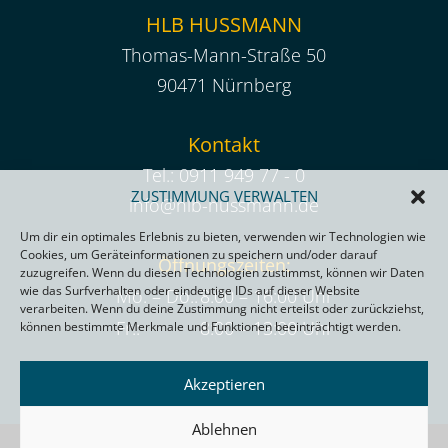
HLB HUSSMANN
Thomas-Mann-Straße 50
90471 Nürnberg
Kontakt
Tel.:
0911 949 77 - 0
ZUSTIMMUNG VERWALTEN
info@hlb-hussmann.de
Um dir ein optimales Erlebnis zu bieten, verwenden wir Technologien wie
Cookies, um Geräteinformationen zu speichern und/oder darauf
Öffnungszeiten:
zuzugreifen. Wenn du diesen Technologien zustimmst, können wir Daten
wie das Surfverhalten oder eindeutige IDs auf dieser Website
Mo. – Do.:
8:00 – 16:00 Uhr
verarbeiten. Wenn du deine Zustimmung nicht erteilst oder zurückziehst,
Fr.:
8:00 – 13:00 Uhr
können bestimmte Merkmale und Funktionen beeinträchtigt werden.
Akzeptieren
Ablehnen