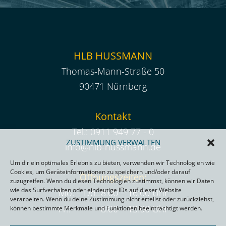
HLB HUSSMANN
Thomas-Mann-Straße 50
90471 Nürnberg
Kontakt
Tel.:
0911 949 77 - 0
ZUSTIMMUNG VERWALTEN
info@hlb-hussmann.de
Um dir ein optimales Erlebnis zu bieten, verwenden wir Technologien wie
Cookies, um Geräteinformationen zu speichern und/oder darauf
Öffnungszeiten:
zuzugreifen. Wenn du diesen Technologien zustimmst, können wir Daten
wie das Surfverhalten oder eindeutige IDs auf dieser Website
Mo. – Do.:
8:00 – 16:00 Uhr
verarbeiten. Wenn du deine Zustimmung nicht erteilst oder zurückziehst,
Fr.:
8:00 – 13:00 Uhr
können bestimmte Merkmale und Funktionen beeinträchtigt werden.