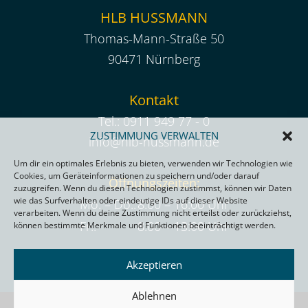
HLB HUSSMANN
Thomas-Mann-Straße 50
90471 Nürnberg
Kontakt
Tel.:
0911 949 77 - 0
ZUSTIMMUNG VERWALTEN
info@hlb-hussmann.de
Um dir ein optimales Erlebnis zu bieten, verwenden wir Technologien wie
Cookies, um Geräteinformationen zu speichern und/oder darauf
Öffnungszeiten:
zuzugreifen. Wenn du diesen Technologien zustimmst, können wir Daten
wie das Surfverhalten oder eindeutige IDs auf dieser Website
Mo. – Do.:
8:00 – 16:00 Uhr
verarbeiten. Wenn du deine Zustimmung nicht erteilst oder zurückziehst,
Fr.:
8:00 – 13:00 Uhr
können bestimmte Merkmale und Funktionen beeinträchtigt werden.
Akzeptieren
Ablehnen