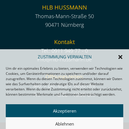
HLB HUSSMANN
Thomas-Mann-Straße 50
90471 Nürnberg
Kontakt
Tel.:
0911 949 77 - 0
ZUSTIMMUNG VERWALTEN
info@hlb-hussmann.de
Um dir ein optimales Erlebnis zu bieten, verwenden wir Technologien wie
Cookies, um Geräteinformationen zu speichern und/oder darauf
Öffnungszeiten:
zuzugreifen. Wenn du diesen Technologien zustimmst, können wir Daten
wie das Surfverhalten oder eindeutige IDs auf dieser Website
Mo. – Do.:
8:00 – 16:00 Uhr
verarbeiten. Wenn du deine Zustimmung nicht erteilst oder zurückziehst,
Fr.:
8:00 – 13:00 Uhr
können bestimmte Merkmale und Funktionen beeinträchtigt werden.
Akzeptieren
Ablehnen