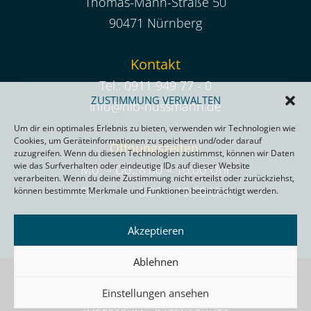
Thomas-Mann-Straße 50
90471 Nürnberg
Kontakt
Tel.:
0911 949 77 - 0
ZUSTIMMUNG VERWALTEN
info@hlb-hussmann.de
Um dir ein optimales Erlebnis zu bieten, verwenden wir Technologien wie
Cookies, um Geräteinformationen zu speichern und/oder darauf
Öffnungszeiten:
zuzugreifen. Wenn du diesen Technologien zustimmst, können wir Daten
wie das Surfverhalten oder eindeutige IDs auf dieser Website
Mo. – Do.:
8:00 – 16:00 Uhr
verarbeiten. Wenn du deine Zustimmung nicht erteilst oder zurückziehst,
Fr.:
8:00 – 13:00 Uhr
können bestimmte Merkmale und Funktionen beeinträchtigt werden.
Akzeptieren
Ablehnen
HLB HUSSMANN
Einstellungen ansehen