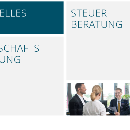
ELLES
STEUER­
BERATUNG
SIE INFORMIERT
EFFIZIENTE
STEUERLÖSUNGEN
SCHAFTS­
FUNG
TE ANALYSEN
ÜBER UNS
KOMPETENT UND ST