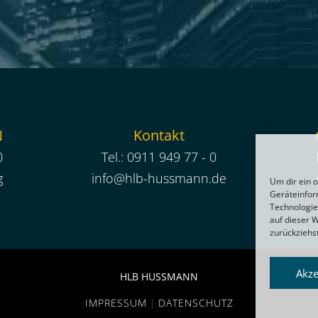
N
Kontakt
0
Tel.:
0911 949 77 - 0
g
info@hlb-hussmann.de
Um dir ein 
Geräteinfor
Technologie
auf dieser 
zurückziehs
Akze
HLB HUSSMANN
IMPRESSUM
|
DATENSCHUTZ