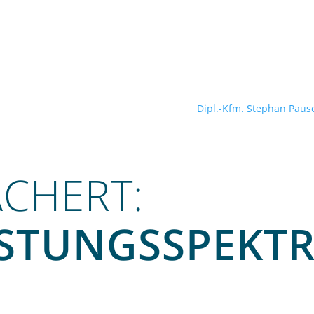
Dipl.-Kfm. Stephan Pau
ÄCHERT:
ISTUNGS­SPEKT