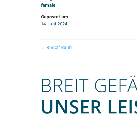
female
Gepostet am
14. Juni 2024
←
Rudolf Rauh
BREIT GEF
UNSER LE