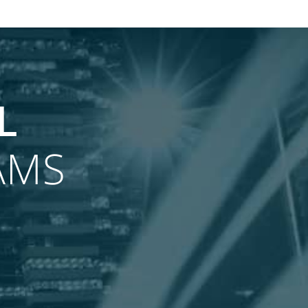
L
AMS