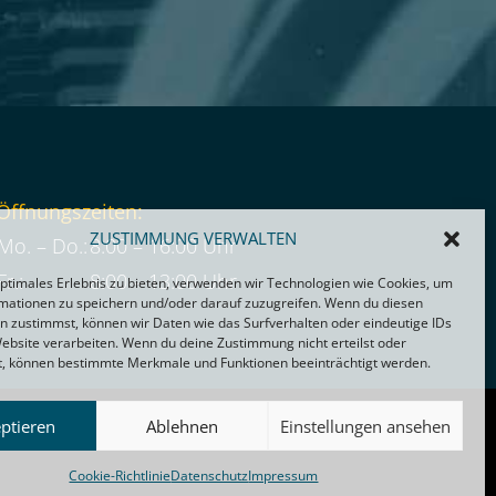
Öffnungszeiten:
ZUSTIMMUNG VERWALTEN
Mo. – Do.:
8:00 – 16:00 Uhr
Fr.:
8:00 – 13:00 Uhr
optimales Erlebnis zu bieten, verwenden wir Technologien wie Cookies, um
mationen zu speichern und/oder darauf zuzugreifen. Wenn du diesen
n zustimmst, können wir Daten wie das Surfverhalten oder eindeutige IDs
Website verarbeiten. Wenn du deine Zustimmung nicht erteilst oder
t, können bestimmte Merkmale und Funktionen beeinträchtigt werden.
ptieren
Ablehnen
Einstellungen ansehen
Cookie-Richtlinie
Datenschutz
Impressum