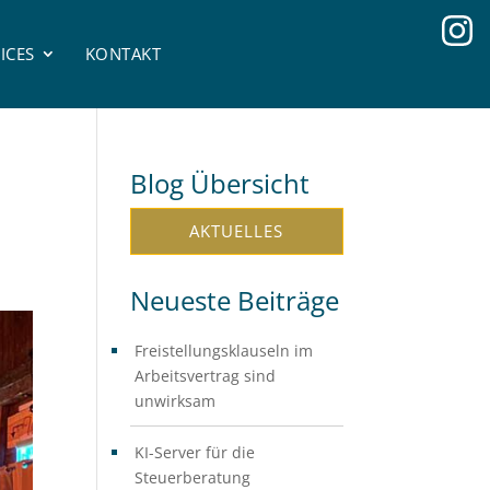
ICES
KONTAKT
Blog Übersicht
AKTUELLES
Neueste Beiträge
Freistellungsklauseln im
Arbeitsvertrag sind
unwirksam
KI-Server für die
Steuerberatung