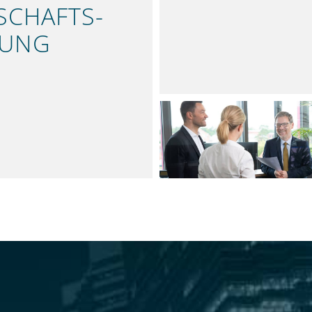
STEUERLÖSUNGEN
SCHAFTS­
FUNG
TE ANALYSEN
ÜBER UNS
KOMPETENT UND ST