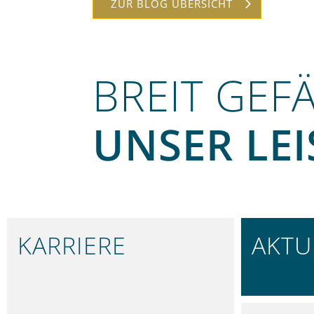
ZUR BLOG ÜBERSICHT
BREIT GEF
UNSER LE
KARRIERE
AKTU
IN NÜRNBERG
BLEIBEN 