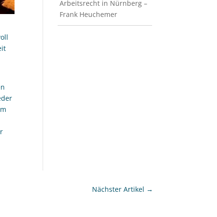
Arbeitsrecht in Nürnberg –
Frank Heuchemer
oll
it
en
eder
im
r
Nächster Artikel
→