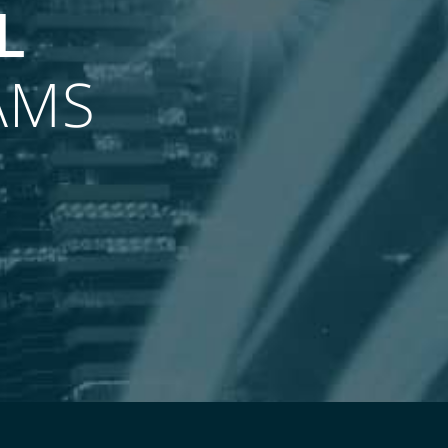
L
AMS