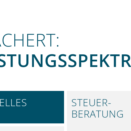
ÄCHERT:
ISTUNGS­SPEKT
ELLES
STEUER­
BERATUNG
SIE INFORMIERT
EFFIZIENTE