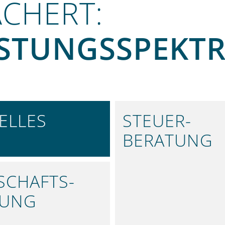
ÄCHERT:
ISTUNGS­SPEKT
ELLES
STEUER­
BERATUNG
SIE INFORMIERT
EFFIZIENTE
STEUERLÖSUNGEN
SCHAFTS­
FUNG
TE ANALYSEN