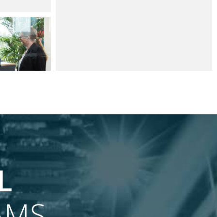
ARK
L
AMS