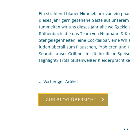
Ein strahlend blauer Himmel, nur von ein paa
dieses Jahr gern gesehene Gäste auf unserem S
tummelten wir uns dieses Jahr alle weißgekle
Röthenbach, die das Team von Neumann & Kolle
Stehgelegenheiten, eine Cocktailbar, eine Wh
luden überall zum Plauschen, Probieren und 
Sounds, unser Grillmeister für köstliche Spei
Highlight? Trotz blütenweißer Kleiderpracht k
←
Vorheriger Artikel
ZUR BLOG ÜBERSICHT