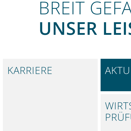
BREIT GEF
UNSER LE
KARRIERE
AKTU
IN NÜRNBERG
BLEIBEN 
WIRT
PRÜ
FUNDIER