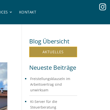
ICES
KONTAKT
Blog Übersicht
AKTUELLES
Neueste Beiträge
Freistellungsklauseln im
Arbeitsvertrag sind
unwirksam
KI-Server für die
Steuerberatung