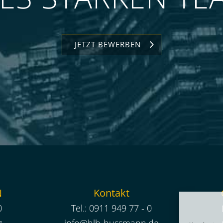
JETZT BEWERBEN
N
Kontakt
0
Tel.:
0911 949 77 - 0
g
info@hlb-hussmann.de