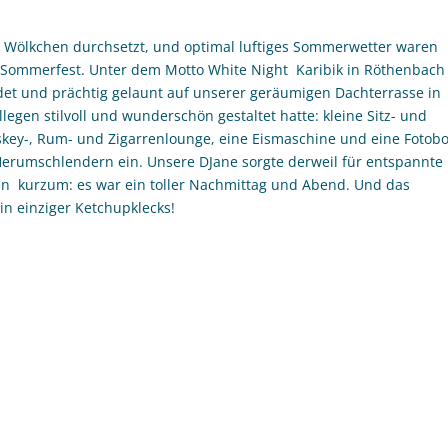
r Wölkchen durchsetzt, und optimal luftiges Sommerwetter waren
ommerfest. Unter dem Motto White Night  Karibik in Röthenbach
idet und prächtig gelaunt auf unserer geräumigen Dachterrasse in
gen stilvoll und wunderschön gestaltet hatte: kleine Sitz- und
iskey-, Rum- und Zigarrenlounge, eine Eismaschine und eine Fotob
Herumschlendern ein. Unsere DJane sorgte derweil für entspannte
sen  kurzum: es war ein toller Nachmittag und Abend. Und das
ein einziger Ketchupklecks!