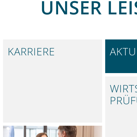
UNSER LE
KARRIERE
AKTU
IN NÜRNBERG
BLEIBEN 
WIRT
PRÜ
FUNDIER