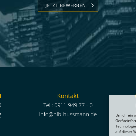
JETZT BEWERBEN
N
Kontakt
0
Tel.:
0911 949 77 - 0
g
info@hlb-hussmann.de
Um dir ein 
Geräteinfor
Technologie
auf dieser 