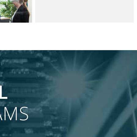
ARK
L
AMS