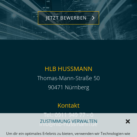
JETZT BEWERBEN
HLB HUSSMANN
Thomas-Mann-Straße 50
90471 Nürnberg
Kontakt
Tel.:
0911 949 77 - 0
ZUSTIMMUNG VERWALTEN
info@hlb-hussmann.de
Um dir ein optimales Erlebnis zu bieten, verwenden wir Technologien wie