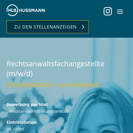
ZU DEN STELLENANZEIGEN
Rechtsanwalts­­fach­­­­­angestellte
(m/w/d)
STELLENANGEBOT – HLB HUSSMANN
Bewerbung per Mail
personal-ra@hlb-hussmann.de
Eintrittsdatum
ab sofort