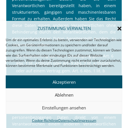
Verantwortlichen bereitgestellt haben, in einem
strukturierten, gängigen und maschinenlesbaren
Format zu erhalten. Au
ß
erdem haben Sie das Recht
diese Daten einem anderen Verantwortlichen ohne
ZUSTIMMUNG VERWALTEN
Behinderung durch den Verantwortlichen, dem die
personenbezogenen Daten bereitgestellt wurden, zu
Um dir ein optimales Erlebnis zu bieten, verwenden wir Technologien wie
übermitteln, sofern
Cookies, um Geräteinformationen zu speichern und/oder darauf
zuzugreifen. Wenn du diesen Technologien zustimmst, können wir Daten
wie das Surfverhalten oder eindeutige IDs auf dieser Website
die Verarbeitung auf einer Einwilligung gem. Art. 6
verarbeiten. Wenn du deine Zustimmung nicht erteilst oder zurückziehst,
Abs. 1 lit. a DSGVO oder Art. 9 Abs. 2 lit. a DSGVO
können bestimmte Merkmale und Funktionen beeinträchtigt werden.
oder auf einem Vertrag gem. Art. 6 Abs. 1 lit. b
DSGVO beruht und
Akzeptieren
die Verarbeitung mithilfe automatisierter Verfahren
erfolgt.
Ablehnen
In Ausübung dieses Rechts haben Sie ferner das
Einstellungen ansehen
Recht, zu erwirken, dass die Sie betreffenden
personenbezogenen Daten direkt von einem
Cookie-Richtlinie
Datenschutz
Impressum
Verantwortlichen einem anderen Verantwortlichen