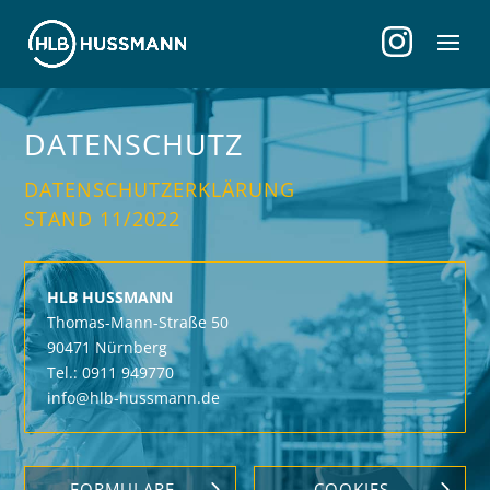
DATENSCHUTZ
DATENSCHUTZERKLÄRUNG
STAND 11/2022
HLB HUSSMANN
Thomas-Mann-Straße 50
90471 Nürnberg
Tel.: 0911 949770
info@hlb-hussmann.de
FORMULARE
COOKIES